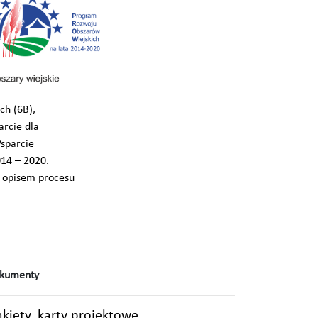
ch (6B),
arcie dla
sparcie
14 – 2020.
z opisem procesu
kumenty
kiety, karty projektowe