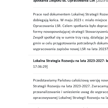
Spotkania Zespołu ds. Opracowania LSR
[2023-0
Prace nad dokumentem Lokalnej Strategii Rozw
dobiegają końca. W maju 2023 r. miało miejsce 
Opracowania LSR. Celem spotkania było dopraco
formy nowopowstającej strategii Stowarzyszenia
Zespół spotkał się w sumie trzy razy, działając 
gmin w celu przygotowania potrzebnych dokum
wypracowania zapisów nowej LSR na lata 2023?
Lokalna Strategia Rozwoju na lata 2023-2027- k
17:36:29]
Przedstawiamy Państwu całościową wersję nowo
Strategii Rozwoju na lata 2023-2027. Zwracamy 
przeanalizowanie i wniesienie uwag do wypra
opracowywanej Lokalnej Strategii Rozwoju na l