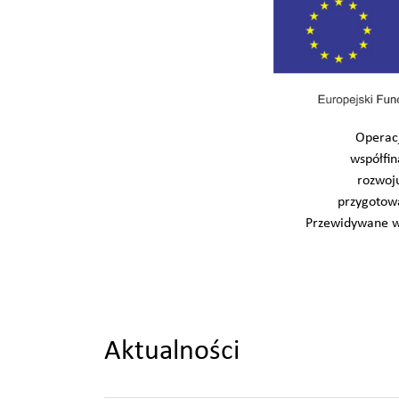
Operacj
współfin
rozwoj
przygotow
Przewidywane wy
Aktualności