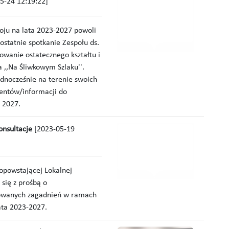
5-24 12:19:22]
oju na lata 2023-2027 powoli
ostatnie spotkanie Zespołu ds.
wanie ostatecznego kształtu i
 ,,Na Śliwkowym Szlaku''.
jednocześnie na terenie swoich
entów/informacji do
 2027.
onsultacje
[2023-05-19
powstającej Lokalnej
się z prośbą o
cowanych zagadnień w ramach
ata 2023-2027.