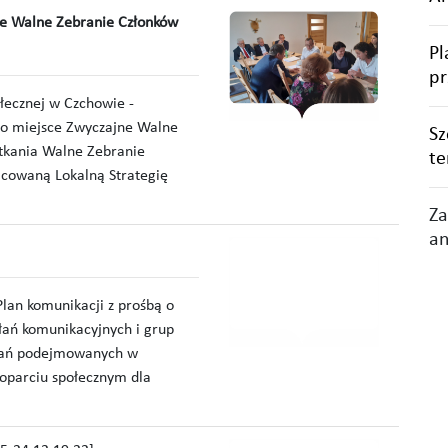
jne Walne Zebranie Członków
Pl
pr
łecznej w Czchowie -
ło miejsce Zwyczajne Walne
Sz
tkania Walne Zebranie
te
cowaną Lokalną Strategię
Za
an
an komunikacji z prośbą o
ałań komunikacyjnych i grup
ałań podejmowanych w
poparciu społecznym dla