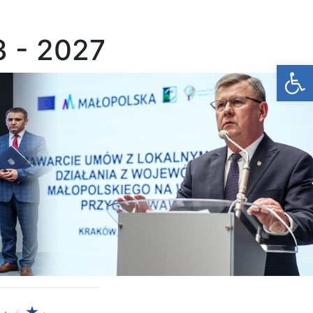
 - 2027
Op