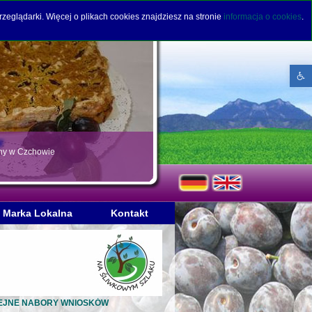
rzeglądarki. Więcej o plikach cookies znajdziesz na stronie
informacja o cookies
.
Open to
rny w Czchowie
Marka Lokalna
Kontakt
OLEJNE NABORY WNIOSKÓW