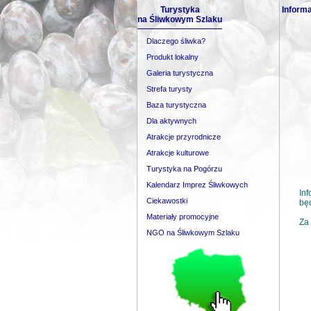
Turystyka
Inform
na Śliwkowym Szlaku
Dlaczego śliwka?
Produkt lokalny
Galeria turystyczna
Strefa turysty
Baza turystyczna
Dla aktywnych
Atrakcje przyrodnicze
Atrakcje kulturowe
Turystyka na Pogórzu
Kalendarz Imprez Śliwkowych
Inf
Ciekawostki
będ
Materiały promocyjne
Za 
NGO na Śliwkowym Szlaku