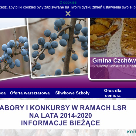
O cookies
hcesz, aby pliki cookies były zapisywane na Twoim dysku zmień ustawienia swojej p
Gmina Czchów
Śliwkowy Konkurs Kulina
Głos dla
sca
Oferta warsztatowa
Śliwkowe Szkoły
seniora
K