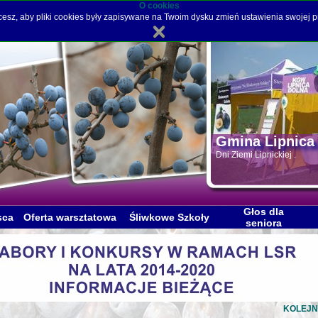
O cookies
hcesz, aby pliki cookies były zapisywane na Twoim dysku zmień ustawienia swojej p
Gmina Lipnic
Dni Ziemi Lipnickiej .
Głos dla
sca
Oferta warsztatowa
Śliwkowe Szkoły
seniora