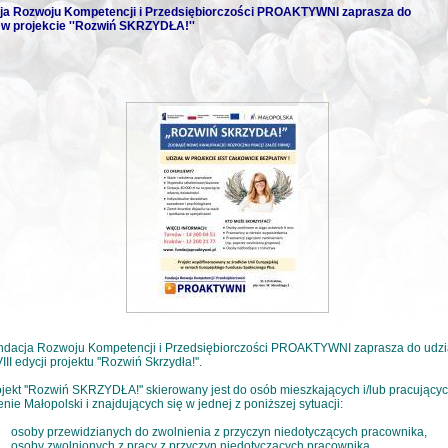
ja Rozwoju Kompetencji i Przedsiębiorczości PROAKTYWNI zaprasza do
 w projekcie ''Rozwiń SKRZYDŁA!''
ndacja Rozwoju Kompetencji i Przedsiębiorczości PROAKTYWNI zaprasza do udzi
III edycji projektu ''Rozwiń Skrzydła!''.
jekt ''Rozwiń SKRZYDŁA!'' skierowany jest do osób mieszkających i/lub pracujący
enie Małopolski i znajdujących się w jednej z poniższej sytuacji:
osoby przewidzianych do zwolnienia z przyczyn niedotyczących pracownika,
osoby zwolnionych z pracy z przyczyn niedotyczących pracownika