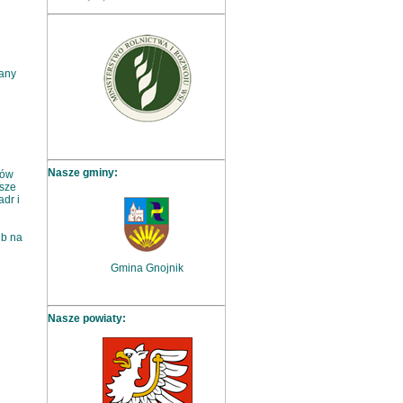
iany
Nasze gminy:
ków
sze
dr i
ub
Gmina Gnojnik
Nasze powiaty: