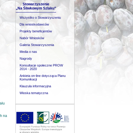
Stowarzyszenie
„Na Śliwkowym Szlaku”
Wszystko o Stowarzyszeniu
Dla wnioskodawców
Projekty beneficjentów
Nabór Wniosków
Galeria Stowarzyszenia
Media o nas
Nagrody
Konsultacje społeczne PROW
2014 - 2020
Ankieta on-line dotycząca Planu
Komunikacji
Klauzula informacyjna
Wioska tematyczna
ału
ch na