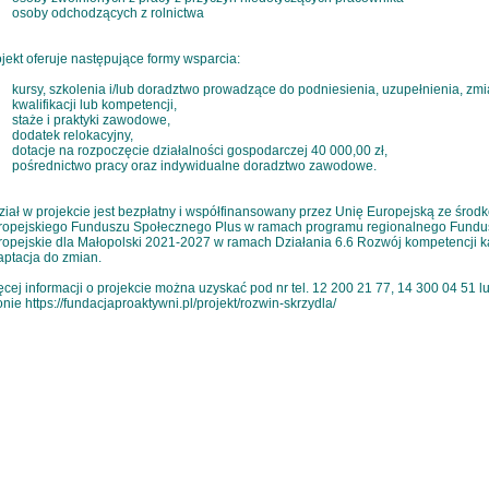
osoby odchodzących z rolnictwa
jekt oferuje następujące formy wsparcia:
kursy, szkolenia i/lub doradztwo prowadzące do podniesienia, uzupełnienia, zm
kwalifikacji lub kompetencji,
staże i praktyki zawodowe,
dodatek relokacyjny,
dotacje na rozpoczęcie działalności gospodarczej 40 000,00 zł,
pośrednictwo pracy oraz indywidualne doradztwo zawodowe.
iał w projekcie jest bezpłatny i współfinansowany przez Unię Europejską ze środ
ropejskiego Funduszu Społecznego Plus w ramach programu regionalnego Fundu
opejskie dla Małopolski 2021-2027 w ramach Działania 6.6 Rozwój kompetencji ka
ptacja do zmian.
cej informacji o projekcie można uzyskać pod nr tel. 12 200 21 77, 14 300 04 51 l
stronie
https://fundacjaproaktywni.pl/projekt/rozwin-skrzydla/