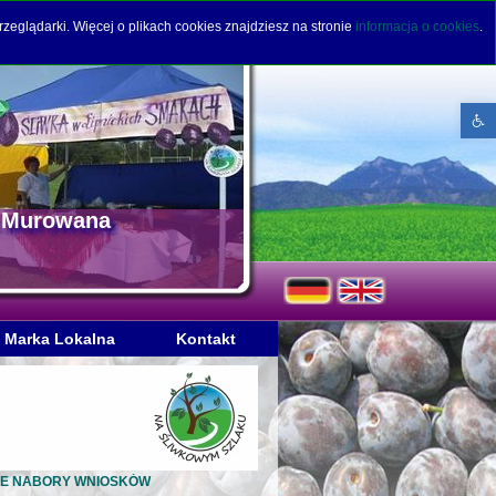
rzeglądarki. Więcej o plikach cookies znajdziesz na stronie
informacja o cookies
.
Open to
a Murowana
Marka Lokalna
Kontakt
KOLEJNE NABORY WNIOSKÓW