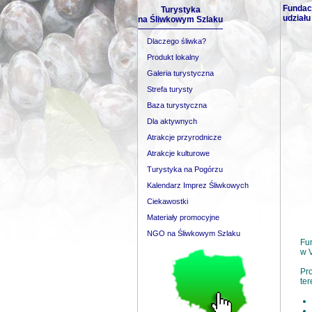
Fundac
Turystyka
udziału
na Śliwkowym Szlaku
Dlaczego śliwka?
Produkt lokalny
Galeria turystyczna
Strefa turysty
Baza turystyczna
Dla aktywnych
Atrakcje przyrodnicze
Atrakcje kulturowe
Turystyka na Pogórzu
Kalendarz Imprez Śliwkowych
Ciekawostki
Materiały promocyjne
NGO na Śliwkowym Szlaku
Fu
w V
Pro
ter