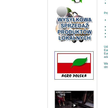
Pro
Udz
Eu
Eur
ada
Wię
na 