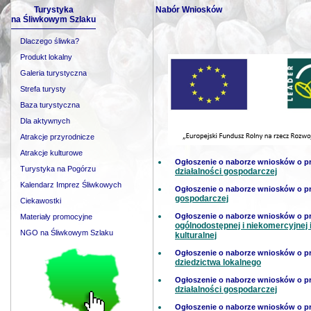
Turystyka
Nabór Wniosków
na Śliwkowym Szlaku
Dlaczego śliwka?
Produkt lokalny
Galeria turystyczna
Strefa turysty
Baza turystyczna
Dla aktywnych
Atrakcje przyrodnicze
Atrakcje kulturowe
Ogłoszenie o naborze wniosków o 
Turystyka na Pogórzu
działalności gospodarczej
Kalendarz Imprez Śliwkowych
Ogłoszenie o naborze wniosków o 
gospodarczej
Ciekawostki
Ogłoszenie o naborze wniosków o 
Materiały promocyjne
ogólnodostępnej i niekomercyjnej i
NGO na Śliwkowym Szlaku
kulturalnej
Ogłoszenie o naborze wniosków o 
dziedzictwa lokalnego
Ogłoszenie o naborze wniosków o 
działalności gospodarczej
Ogłoszenie o naborze wniosków o 