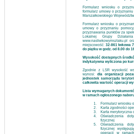
Formularz wniosku o przyzn
formularz umowy o przyznaniu 
Marszałkowskiego Województw
Formularz wniosku o przyznani
umowy o przyznaniu pomocy, 
przyznawania punktów za spełn
Lokalnej Grupy Działan
www.nasliwkowymszlaku.pl or
miejscowość:
32-861 Iwkowa 7
do piątku w godz. od 8.00 do 1
Wysokość dostępnych środ
(kwota indykatywna wyliczona 
Zgodnie z LSR wysokość wspa
wynosi:
dla organizacji poz
jednostek samorządu terytori
całkowita wartość operacji wyno
Lista wymaganych dokumen
złożyć w ramach ogłoszonego
Formularz wniosku o
Karta zgodności ope
Karta merytoryczna 
Oświadczenia dot
fizycznej
Oświadczenia dot
fizycznej występu
operacji w ramach