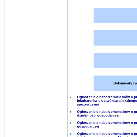
Dokumenty zwią
Ogłoszenie o naborze wniosków o pr
inkubatorów przetwórstwa lokalneg
spożywczymi
Ogłoszenie o naborze wniosków o p
działalności gospodarczej
Ogłoszenie o naborze wniosków o prz
gospodarczej
Ogłoszenie o naborze wniosków o pr