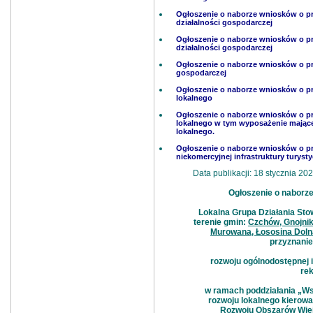
Ogłoszenie o naborze wniosków o p
działalności gospodarczej
Ogłoszenie o naborze wniosków o p
działalności gospodarczej
Ogłoszenie o naborze wniosków o prz
gospodarczej
Ogłoszenie o naborze wniosków o pr
lokalnego
Ogłoszenie o naborze wniosków o pr
lokalnego w tym wyposażenie mające n
lokalnego.
Ogłoszenie o naborze wniosków o pr
niekomercyjnej infrastruktury turystyc
Data publikacji: 18 stycznia 202
Ogłoszenie o naborz
Lokalna Grupa Działania Sto
terenie gmin:
Czchów, Gnojnik
Murowana, Łososina Doln
przyznanie
rozwoju ogólnodostępnej i
rek
w ramach poddziałania „Wsp
rozwoju lokalnego kierow
Rozwoju Obszarów Wiej