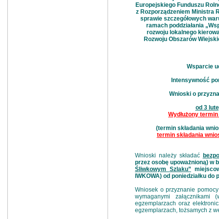
Europejskiego Funduszu Roln
z Rozporządzeniem Ministra Ro
sprawie szczegółowych waru
ramach poddziałania „Wspa
rozwoju lokalnego kiero
Rozwoju Obszarów Wiejskich
Wsparcie ud
Intensywność po
Wnioski o przyzn
od 3 lut
Wydłużony termin 
(termin składania wni
termin składania wnios
Wnioski należy składać
bezpo
przez osobę upoważnioną) w b
Śliwkowym Szlaku”
miejscow
IWKOWA) od poniedziałku do pi
Wniosek o przyznanie pomocy 
wymaganymi załącznikami (
egzemplarzach oraz elektroni
egzemplarzach, tożsamych z we