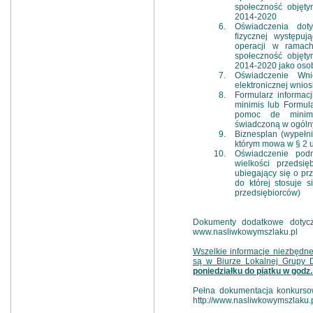
społeczność objęt
2014-2020
Oświadczenia dot
fizycznej występu
operacji w ramach
społeczność objęt
2014-2020 jako osob
Oświadczenie Wni
elektronicznej wnio
Formularz informac
minimis lub Formula
pomoc de minimi
świadczoną w ogóln
Biznesplan (wypełn
którym mowa w § 2 us
Oświadczenie pod
wielkości przedsi
ubiegający się o pr
do której stosuje 
przedsiębiorców)
Dokumenty dodatkowe dotyczą
www.nasliwkowymszlaku.pl
Wszelkie informacje niezbędn
są w Biurze Lokalnej Grupy
poniedziałku do piątku w godz.
Pełna dokumentacja konkurso
http://www.nasliwkowymszlaku