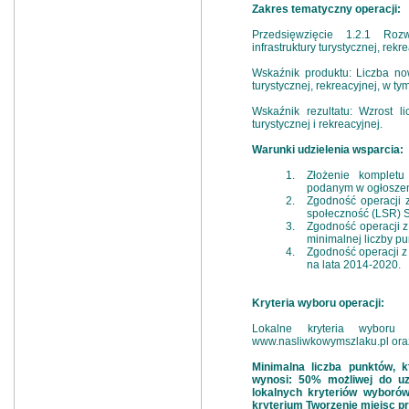
Zakres tematyczny operacji:
Przedsięwzięcie 1.2.1 Rozw
infrastruktury turystycznej, re
Wskaźnik produktu: Liczba no
turystycznej, rekreacyjnej, w t
Wskaźnik rezultatu: Wzrost li
turystycznej i rekreacyjnej.
Warunki udzielenia wsparcia:
Złożenie komplet
podanym w ogłoszen
Zgodność operacji 
społeczność (LSR) 
Zgodność operacji z 
minimalnej liczby pu
Zgodność operacj
PROW na lata 2014-
Kryteria wyboru operacji:
Lokalne kryteria wyboru
www.nasliwkowymszlaku.pl
ora
Minimalna liczba punktów, k
wynosi: 50% możliwej do u
lokalnych kryteriów wyborów
kryterium Tworzenie miejsc prac